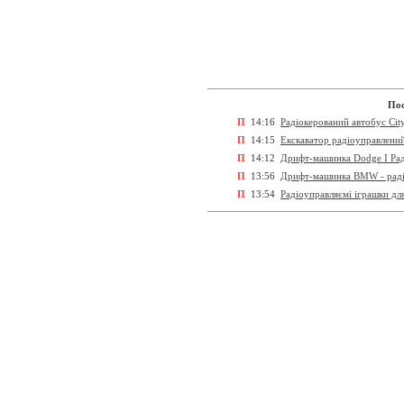
Пос
П
14:16
Радіокерований автобус Cit
П
14:15
Екскаватор радіоуправлений
П
14:12
Дрифт-машинка Dodge I Раді
П
13:56
Дрифт-машинка BMW - радіо
П
13:54
Радіоуправляємi іграшки дл