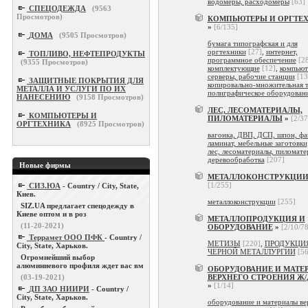
водомеры, расходомеры
[63]
СПЕЦОДЕЖДА
(
9563
Просмотров)
КОМПЬЮТЕРЫ И ОРГТЕ
»
[6/135]
ДОМА
(
9505
Просмотров)
бумага типографская и для
оргтехники
[27]
,
интернет,
ТОПЛИВО, НЕФТЕПРОДУКТЫ
программное обеспечение
[2
(
9355
Просмотров)
комплектующие
[12]
,
компьют
серверы, рабочие станции
[13
ЗАЩИТНЫЕ ПОКРЫТИЯ ДЛЯ
копировально-множительная т
МЕТАЛЛА И УСЛУГИ ПО ИХ
полиграфическое оборудован
НАНЕСЕНИЮ
(
9158
Просмотров)
ЛЕС, ЛЕСОМАТЕРИАЛЫ,
КОМПЬЮТЕРЫ И
ПИЛОМАТЕРИАЛЫ
»
[2/37
ОРГТЕХНИКА
(
8925
Просмотров)
вагонка, ДВП, ДСП, шпон, фа
ламинат, мебельные заготовки
лес, лесоматериалы, пиломате
деревообработка
[207]
Новые фирмы
МЕТАЛЛОКОНСТРУКЦИ
[1/255]
СИЗ.ЮА
- Country / City, State,
Киев.
металлоконструкции
[255]
SIZ.UA предлагает спецодежду в
Киеве оптом и в роз
МЕТАЛЛОПРОДУКЦИЯ И
(11-20-2021)
ОБОРУДОВАНИЕ
»
[2/10/7
Террамет ООО ПФК
- Country /
МЕТИЗЫ
[220]
,
ПРОДУКЦИ
City, State, Харьков.
ЧЕРНОЙ МЕТАЛЛУРГИИ
[5
Огромнейший выбор
алюминиевого профиля ждет вас вм
ОБОРУДОВАНИЕ И МАТЕ
(03-19-2021)
ВЕРХНЕГО СТРОЕНИЯ Ж/
»
[1/14]
ДП ЗАО НИИРИ
- Country /
City, State, Харьков.
оборудование и материалы ве