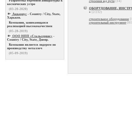
Разработка бортовой аппаратуры к
строения жд пути
[14]
космических устро
ОБОРУДОВАНИЕ, ИНСТР
(03-20-2020)
»
[2/232]
Аквариус
- Country / City, State,
Харьков.
строительное оборудование
[
Компания, занимающаяся
строительный инструмент
[61
реализацией высококачествен
(05-28-2019)
ООО НПП «Стальсервис»
-
Country / City, State, Днепр.
Компания является лидером по
производству металлоч
(05-09-2019)