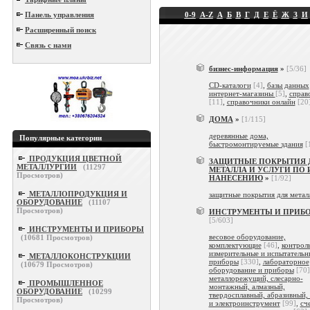
Панель управления
0-9
A-Z
А
Б
В
Г
Д
Е
Ё
Ж
З
И
Расширенный поиск
Связь с нами
бизнес-информация
»
[5/36]
CD-каталоги
[4]
,
базы данных
интернет-магазины
[5]
,
справ
[11]
,
справочники онлайн
[20
ДОМА
»
[1/115]
деревянные дома,
Популярные категории
быстромонтируемые здания
[
ПРОДУКЦИЯ ЦВЕТНОЙ
ЗАЩИТНЫЕ ПОКРЫТИЯ 
МЕТАЛЛУРГИИ
(
11297
МЕТАЛЛА И УСЛУГИ ПО 
Просмотров)
НАНЕСЕНИЮ
»
[1/92]
МЕТАЛЛОПРОДУКЦИЯ И
защитные покрытия для метал
ОБОРУДОВАНИЕ
(
11107
Просмотров)
ИНСТРУМЕНТЫ И ПРИБ
[5/603]
ИНСТРУМЕНТЫ И ПРИБОРЫ
весовое оборудование,
(
10681
Просмотров)
комплектующие
[46]
,
контрол
измерительные и испытательн
МЕТАЛЛОКОНСТРУКЦИИ
приборы
[330]
,
лабораторное
(
10679
Просмотров)
оборудование и приборы
[70]
металлорежущий, слесарно-
ПРОМЫШЛЕННОЕ
монтажный, алмазный,
ОБОРУДОВАНИЕ
(
10299
твердосплавный, абразивный,
Просмотров)
и электроинструмент
[99]
,
сч