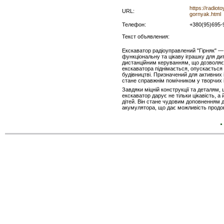
https://radio
URL:
gornyak.html
Телефон:
+380(95)695
Текст объявления:
Екскаватор радіоуправлений "Гірняк" —
функціональну та цікаву іграшку для д
дистанційним керуванням, що дозволяє з
екскаватора піднімається, опускається 
будівництві. Призначений для активних і
стане справжнім помічником у творчих і
Завдяки міцній конструкції та деталям,
екскаватор дарує не тільки цікавість, 
дітей. Він стане чудовим доповненням до
акумулятора, що дає можливість продов