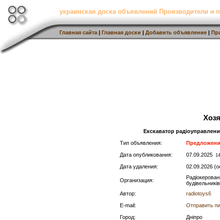
украинская доска объявлений Производители и 
Главная сайта
|
Главная доски
|
Добавить объявление
|
Пр
Хоз
Екскаватор радіоуправлений
Тип объявления:
Предложен
Дата опубликования:
07.09.2025
14
Дата удаления:
02.09.2026 (
Радіокерован
Организация:
будівельник
Автор:
radiotoys6
E-mail:
Отправить п
Город:
Дніпро