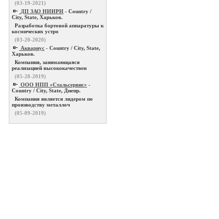
(03-19-2021)
ДП ЗАО НИИРИ
- Country /
City, State, Харьков.
Разработка бортовой аппаратуры к
космических устро
(03-20-2020)
Аквариус
- Country / City, State,
Харьков.
Компания, занимающаяся
реализацией высококачествен
(05-28-2019)
ООО НПП «Стальсервис»
-
Country / City, State, Днепр.
Компания является лидером по
производству металлоч
(05-09-2019)