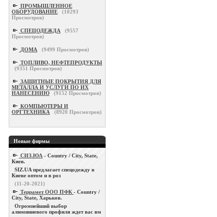
ПРОМЫШЛЕННОЕ
ОБОРУДОВАНИЕ
(
10293
Просмотров)
СПЕЦОДЕЖДА
(
9557
Просмотров)
ДОМА
(
9499
Просмотров)
ТОПЛИВО, НЕФТЕПРОДУКТЫ
(
9351
Просмотров)
ЗАЩИТНЫЕ ПОКРЫТИЯ ДЛЯ
МЕТАЛЛА И УСЛУГИ ПО ИХ
НАНЕСЕНИЮ
(
9152
Просмотров)
КОМПЬЮТЕРЫ И
ОРГТЕХНИКА
(
8920
Просмотров)
Новые фирмы
СИЗ.ЮА
- Country / City, State,
Киев.
SIZ.UA предлагает спецодежду в
Киеве оптом и в роз
(11-20-2021)
Террамет ООО ПФК
- Country /
City, State, Харьков.
Огромнейший выбор
алюминиевого профиля ждет вас вм