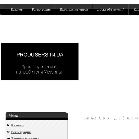
Каталог
Регистрация
Вход для клиентов
Доска объявлений
Кар
Меню
0-9
A-Z
А
Б
В
Г
Д
Е
Ё
Ж
З
И
Каталог
Регистрация
Тарифные планы