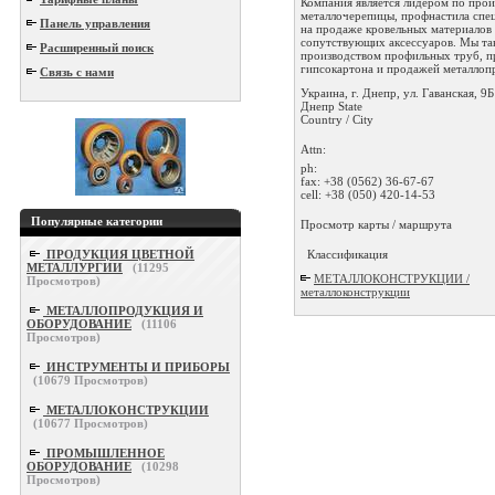
Компания является лидером по прои
металлочерепицы, профнастила спе
Панель управления
на продаже кровельных материалов
сопутствующих аксессуаров. Мы та
Расширенный поиск
производством профильных труб, п
гипсокартона и продажей металлопро
Связь с нами
Украина, г. Днепр, ул. Гаванская, 9Б
Днепр
State
Country / City
Attn:
ph:
fax:
+38 (0562) 36-67-67
cell:
+38 (050) 420-14-53
Популярные категории
Просмотр карты / маршрута
Классификация
ПРОДУКЦИЯ ЦВЕТНОЙ
МЕТАЛЛУРГИИ
(
11295
МЕТАЛЛОКОНСТРУКЦИИ /
Просмотров)
металлоконструкции
МЕТАЛЛОПРОДУКЦИЯ И
ОБОРУДОВАНИЕ
(
11106
Просмотров)
ИНСТРУМЕНТЫ И ПРИБОРЫ
(
10679
Просмотров)
МЕТАЛЛОКОНСТРУКЦИИ
(
10677
Просмотров)
ПРОМЫШЛЕННОЕ
ОБОРУДОВАНИЕ
(
10298
Просмотров)