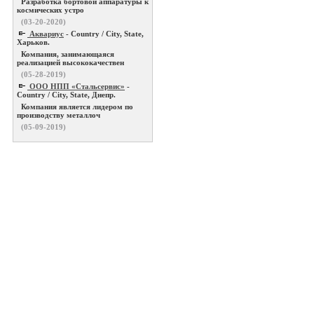
Разработка бортовой аппаратуры к
космических устро
(03-20-2020)
Аквариус
- Country / City, State,
Харьков.
Компания, занимающаяся
реализацией высококачествен
(05-28-2019)
ООО НПП «Стальсервис»
-
Country / City, State, Днепр.
Компания является лидером по
производству металлоч
(05-09-2019)