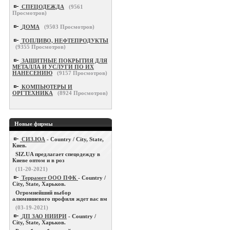
СПЕЦОДЕЖДА
(
9561
Просмотров)
ДОМА
(
9503
Просмотров)
ТОПЛИВО, НЕФТЕПРОДУКТЫ
(
9355
Просмотров)
ЗАЩИТНЫЕ ПОКРЫТИЯ ДЛЯ
МЕТАЛЛА И УСЛУГИ ПО ИХ
НАНЕСЕНИЮ
(
9157
Просмотров)
КОМПЬЮТЕРЫ И
ОРГТЕХНИКА
(
8924
Просмотров)
Новые фирмы
СИЗ.ЮА
- Country / City, State,
Киев.
SIZ.UA предлагает спецодежду в
Киеве оптом и в роз
(11-20-2021)
Террамет ООО ПФК
- Country /
City, State, Харьков.
Огромнейший выбор
алюминиевого профиля ждет вас вм
(03-19-2021)
ДП ЗАО НИИРИ
- Country /
City, State, Харьков.