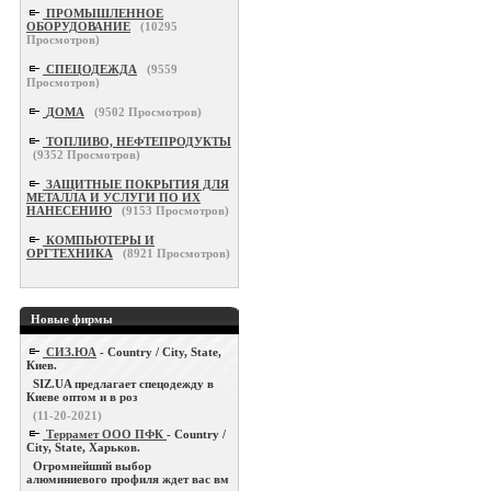
ПРОМЫШЛЕННОЕ
ОБОРУДОВАНИЕ
(
10295
Просмотров)
СПЕЦОДЕЖДА
(
9559
Просмотров)
ДОМА
(
9502
Просмотров)
ТОПЛИВО, НЕФТЕПРОДУКТЫ
(
9352
Просмотров)
ЗАЩИТНЫЕ ПОКРЫТИЯ ДЛЯ
МЕТАЛЛА И УСЛУГИ ПО ИХ
НАНЕСЕНИЮ
(
9153
Просмотров)
КОМПЬЮТЕРЫ И
ОРГТЕХНИКА
(
8921
Просмотров)
Новые фирмы
СИЗ.ЮА
- Country / City, State,
Киев.
SIZ.UA предлагает спецодежду в
Киеве оптом и в роз
(11-20-2021)
Террамет ООО ПФК
- Country /
City, State, Харьков.
Огромнейший выбор
алюминиевого профиля ждет вас вм