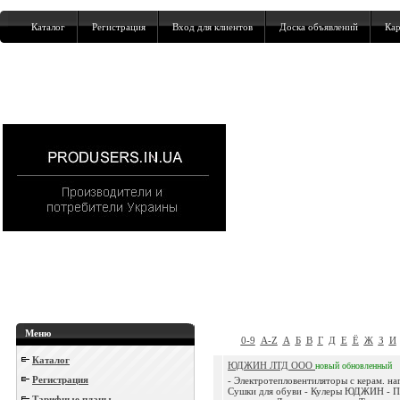
Каталог
Регистрация
Вход для клиентов
Доска объявлений
Кар
Меню
0-9
A-Z
А
Б
В
Г
Д
Е
Ё
Ж
З
И
Каталог
ЮДЖИН ЛТД ООО
новый
обновленный
Регистрация
- Электротепловентиляторы с керам. на
Сушки для обуви - Кулеры ЮДЖИН - Пл
Тарифные планы