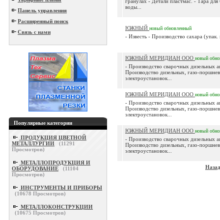
гранулах - Детали пластмас. - Тара дл
воды...
Панель управления
Расширенный поиск
ЮЖНЫЙ
новый
обновленный
Связь с нами
- Известь - Производство сахара (упак. п
ЮЖНЫЙ МЕРИДИАН ООО
новый
обно
- Производство сварочных дизельных а
Производство дизельных, газо-поршнев
электроустановок...
ЮЖНЫЙ МЕРИДИАН ООО
новый
обно
- Производство сварочных дизельных а
Производство дизельных, газо-поршнев
электроустановок...
Популярные категории
ЮЖНЫЙ МЕРИДИАН ООО
новый
обно
ПРОДУКЦИЯ ЦВЕТНОЙ
- Производство сварочных дизельных а
МЕТАЛЛУРГИИ
(
11291
Производство дизельных, газо-поршнев
Просмотров)
электроустановок...
МЕТАЛЛОПРОДУКЦИЯ И
Наза
ОБОРУДОВАНИЕ
(
11104
Просмотров)
ИНСТРУМЕНТЫ И ПРИБОРЫ
(
10678
Просмотров)
МЕТАЛЛОКОНСТРУКЦИИ
(
10675
Просмотров)