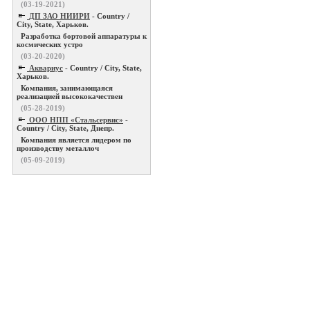
(03-19-2021)
ДП ЗАО НИИРИ
- Country /
City, State, Харьков.
Разработка бортовой аппаратуры к
космических устро
(03-20-2020)
Аквариус
- Country / City, State,
Харьков.
Компания, занимающаяся
реализацией высококачествен
(05-28-2019)
ООО НПП «Стальсервис»
-
Country / City, State, Днепр.
Компания является лидером по
производству металлоч
(05-09-2019)