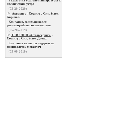
Разработка бортовой аппаратуры к
космических устро
(03-20-2020)
Аквариус
- Country / City, State,
Харьков.
Компания, занимающаяся
реализацией высококачествен
(05-28-2019)
ООО НПП «Стальсервис»
-
Country / City, State, Днепр.
Компания является лидером по
производству металлоч
(05-09-2019)