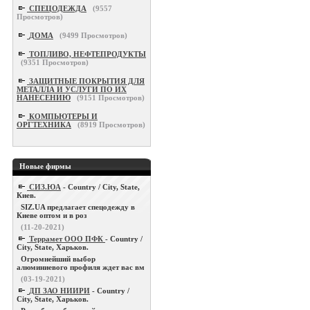
СПЕЦОДЕЖДА
(
9557
Просмотров)
ДОМА
(
9499
Просмотров)
ТОПЛИВО, НЕФТЕПРОДУКТЫ
(
9351
Просмотров)
ЗАЩИТНЫЕ ПОКРЫТИЯ ДЛЯ
МЕТАЛЛА И УСЛУГИ ПО ИХ
НАНЕСЕНИЮ
(
9151
Просмотров)
КОМПЬЮТЕРЫ И
ОРГТЕХНИКА
(
8919
Просмотров)
Новые фирмы
СИЗ.ЮА
- Country / City, State,
Киев.
SIZ.UA предлагает спецодежду в
Киеве оптом и в роз
(11-20-2021)
Террамет ООО ПФК
- Country /
City, State, Харьков.
Огромнейший выбор
алюминиевого профиля ждет вас вм
(03-19-2021)
ДП ЗАО НИИРИ
- Country /
City, State, Харьков.