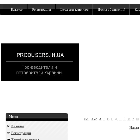
Каталог
Регистрация
Вход для клиентов
Доска объявлений
Кар
Меню
0-9
A-Z
А
Б
В
Г
Д
Е
Ё
Ж
З
И
Каталог
Назад
Регистрация
Тарифные планы