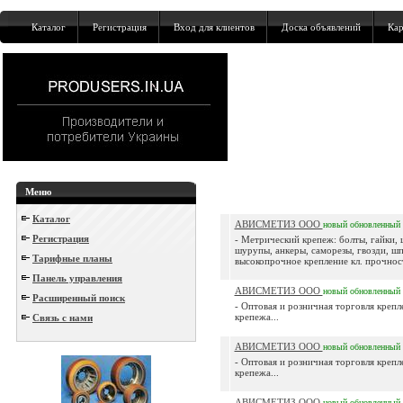
Каталог
Регистрация
Вход для клиентов
Доска объявлений
Кар
Меню
Каталог
АВИСМЕТИЗ ООО
новый
обновленный
Регистрация
- Метрический крепеж: болты, гайки,
шурупы, анкеры, саморезы, гвозди, шп
Тарифные планы
высокопрочное крепление кл. прочности
Панель управления
АВИСМЕТИЗ ООО
новый
обновленный
Расширенный поиск
- Оптовая и розничная торговля крепл
крепежа...
Связь с нами
АВИСМЕТИЗ ООО
новый
обновленный
- Оптовая и розничная торговля крепл
крепежа...
АВИСМЕТИЗ ООО
новый
обновленный