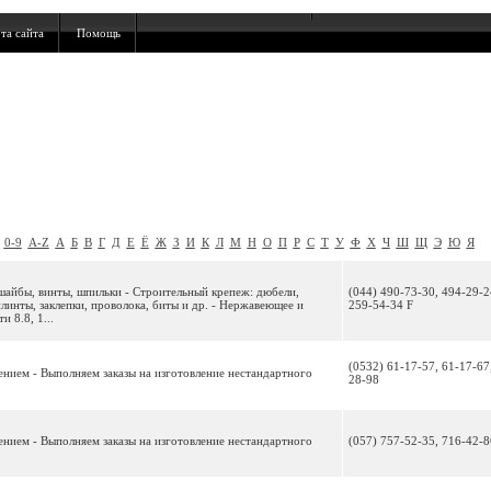
та сайта
Помощь
0-9
A-Z
А
Б
В
Г
Д
Е
Ё
Ж
З
И
К
Л
М
Н
О
П
Р
С
Т
У
Ф
Х
Ч
Ш
Щ
Э
Ю
Я
 шайбы, винты, шпильки - Строительный крепеж: дюбели,
(044) 490-73-30, 494-29-2
линты, заклепки, проволока, биты и др. - Нержавеющее и
259-54-34 F
 8.8, 1...
(0532) 61-17-57, 61-17-67
ением - Выполняем заказы на изготовление нестандартного
28-98
ением - Выполняем заказы на изготовление нестандартного
(057) 757-52-35, 716-42-8