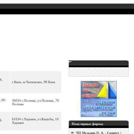
4,
г.Киев, ш.Чапаевское, 98 Киев
, 66-
36034 г.Полтава, ул.Половка, 70
Полтава
61034 г.Харьков, ул.Кашубы, 10
6
Харьков
Популярные фирмы
ЧП Мельник О. А.
- Country /