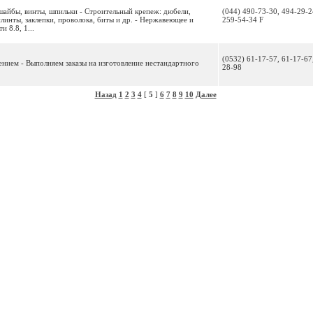
 шайбы, винты, шпильки - Строительный крепеж: дюбели,
(044) 490-73-30, 494-29-2
линты, заклепки, проволока, биты и др. - Нержавеющее и
259-54-34 F
 8.8, 1...
(0532) 61-17-57, 61-17-67
ением - Выполняем заказы на изготовление нестандартного
28-98
Назад
1
2
3
4
[
5
]
6
7
8
9
10
Далее