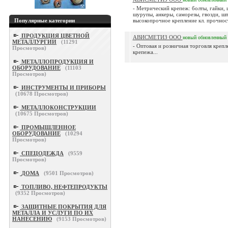
- Метрический крепеж: болты, гайки,
шурупы, анкеры, саморезы, гвозди, шп
Популярные категории
высокопрочное крепление кл. прочности
ПРОДУКЦИЯ ЦВЕТНОЙ
АВИСМЕТИЗ ООО
новый
обновленный
МЕТАЛЛУРГИИ
(
11291
- Оптовая и розничная торговля крепл
Просмотров)
крепежа...
МЕТАЛЛОПРОДУКЦИЯ И
ОБОРУДОВАНИЕ
(
11103
Просмотров)
ИНСТРУМЕНТЫ И ПРИБОРЫ
(
10678
Просмотров)
МЕТАЛЛОКОНСТРУКЦИИ
(
10675
Просмотров)
ПРОМЫШЛЕННОЕ
ОБОРУДОВАНИЕ
(
10294
Просмотров)
СПЕЦОДЕЖДА
(
9559
Просмотров)
ДОМА
(
9501
Просмотров)
ТОПЛИВО, НЕФТЕПРОДУКТЫ
(
9352
Просмотров)
ЗАЩИТНЫЕ ПОКРЫТИЯ ДЛЯ
МЕТАЛЛА И УСЛУГИ ПО ИХ
НАНЕСЕНИЮ
(
9153
Просмотров)