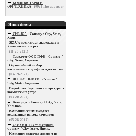
КОМПЬЮТЕРЫ И
ОРГТЕХНИКА
(
8921
Просмотров)
Новые фирмы
СИЗ.ЮА
- Country / City, State,
Киев.
SIZ.UA предлагает спецодежду в
Киеве оптом и в роз
(11-20-2021)
Террамет ООО ПФК
- Country /
City, State, Харьков.
Огромнейший выбор
алюминиевого профиля ждет вас вм
(03-19-2021)
ДП ЗАО НИИРИ
- Country /
City, State, Харьков.
Разработка бортовой аппаратуры к
космических устро
(03-20-2020)
Аквариус
- Country / City, State,
Харьков.
Компания, занимающаяся
реализацией высококачествен
(05-28-2019)
ООО НПП «Стальсервис»
-
Country / City, State, Днепр.
Компания является лидером по