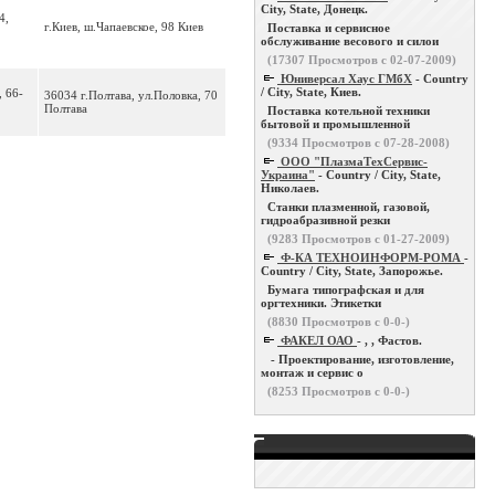
City, State, Донецк.
4,
г.Киев, ш.Чапаевское, 98 Киев
Поставка и сервисное
обслуживание весового и силои
(
17307
Просмотров с 02-07-2009)
Юниверсал Хаус ГМбХ
- Country
/ City, State, Киев.
, 66-
36034 г.Полтава, ул.Половка, 70
Полтава
Поставка котельной техники
бытовой и промышленной
(
9334
Просмотров с 07-28-2008)
ООО "ПлазмаТехСервис-
Украина"
- Country / City, State,
Николаев.
Станки плазменной, газовой,
гидроабразивной резки
(
9283
Просмотров с 01-27-2009)
Ф-КА ТЕХНОИНФОРМ-РОМА
-
Country / City, State, Запорожье.
Бумага типографская и для
оргтехники. Этикетки
(
8830
Просмотров с 0-0-)
ФАКЕЛ ОАО
- , , Фастов.
- Проектирование, изготовление,
монтаж и сервис о
(
8253
Просмотров с 0-0-)