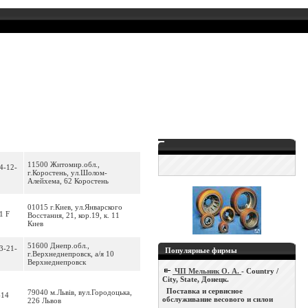
11500 Житомир.обл.,
4-12-
г.Коростень, ул.Шолом-
Алейхема, 62 Коростень
01015 г.Киев, ул.Январского
1 F
Восстания, 21, кор.19, к. 11
Киев
51600 Днепр.обл.,
3-21-
Популярные фирмы
г.Верхнеднепровск, а/я 10
Верхнеднепровск
ЧП Мельник О. А.
- Country /
City, State, Донецк.
Поставка и сервисное
79040 м.Львів, вул.Городоцька,
-14
обслуживание весового и силои
226 Львов