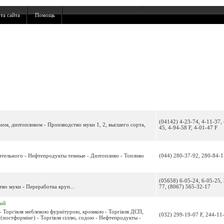
та сайта
Помощь
(04142) 4-23-74, 4-11-37, 
ном, дизтопливом - Производство муки 1, 2, высшего сорта,
45, 4-94-58 F, 4-01-47 F
тельного - Нефтепродукты темные - Дизтопливо - Топливо
(044) 280-37-92, 280-84-1
(05658) 6-05-24, 6-05-25, 
во муки - Переработка круп...
77, (8067) 565-32-17
ный
 - Торгівля меблевою фурнітурою, кромкою - Торгівля ДСП,
(032) 299-19-07 F, 244-11
(постформінг) - Торгівля сіллю, содою - Нефтепродукты -