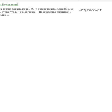
вый
обновленный
х топлив для котелен и ДВС из органического сырья (биоил,
(057) 732-56-43 F
, бурый уголь и др. органика) - Производство смесителей,
миче...