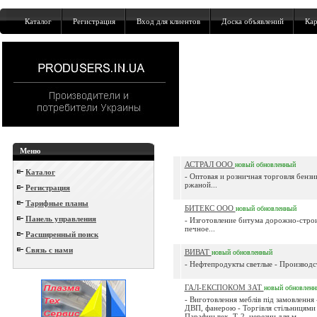
Каталог
Регистрация
Вход для клиентов
Доска объявлений
Кар
Меню
АСТРАЛ ООО
новый
обновленный
Каталог
- Оптовая и розничная торговля бензи
ржаной...
Регистрация
Тарифные планы
БИТЕКС ООО
новый
обновленный
Панель управления
- Изготовление битума дорожно-строи
печное...
Расширенный поиск
Связь с нами
ВИВАТ
новый
обновленный
- Нефтепродукты светлые - Производст
ГАЛ-ЕКСПОКОМ ЗАТ
новый
обновлен
- Виготовлення меблів під замовлення
ДВП, фанерою - Торгівля стільницями 
Парафин тех. Т-2, церезин для м...