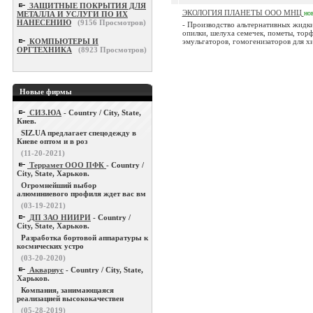
ЗАЩИТНЫЕ ПОКРЫТИЯ ДЛЯ
ЭКОЛОГИЯ ПЛАНЕТЫ ООО МНЦ
но
МЕТАЛЛА И УСЛУГИ ПО ИХ
НАНЕСЕНИЮ
(
9156
Просмотров)
- Производство альтернативных жидки
опилки, шелуха семечек, пометы, торф
КОМПЬЮТЕРЫ И
эмульгаторов, гомогенизаторов для хи
ОРГТЕХНИКА
(
8923
Просмотров)
Новые фирмы
СИЗ.ЮА
- Country / City, State,
Киев.
SIZ.UA предлагает спецодежду в
Киеве оптом и в роз
(11-20-2021)
Террамет ООО ПФК
- Country /
City, State, Харьков.
Огромнейший выбор
алюминиевого профиля ждет вас вм
(03-19-2021)
ДП ЗАО НИИРИ
- Country /
City, State, Харьков.
Разработка бортовой аппаратуры к
космических устро
(03-20-2020)
Аквариус
- Country / City, State,
Харьков.
Компания, занимающаяся
реализацией высококачествен
(05-28-2019)