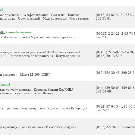
ый
Кокс доменный - Сульфат аммония - Сольвент - Топливо
(0612) 34-82-42 F, 283-91
в аромат. - Орех коксовый - Мелочь коксовая - Сера газовая -
283-91-61
ОАО
новый
обновленный
(06563) 2-24-21, 2-63-74 F
е - Масла моторные - Мука высший сорт, первый сорт...
62-69 F
пливо для реактивных двигателей ТС-1 - Газ сжиженный
(06451) 2-15-07, 2-15-10,
-100 - Производство полипропилена - Битум дорожный -
(0642) 50-13-50 F
(062) 334-30-48, 300-28-9
 для дорог - Мазут М-100, СПБТ...
вленный
(044) 459-50-09, 459-60-8
львента, уайт-спирита - Керосин, бензин КАЛОША -
599-34-08
зователь ржавчины - Краски (Лакма)...
(0622) 97-64-34 F, 95-30-5
аски, растворители, клеи, олифа, жидкое стекло - Рубероид -
97-83-87
и в розницу - Газ сжиженный - Изготовление муки -
(0552) 32-70-70 F многока