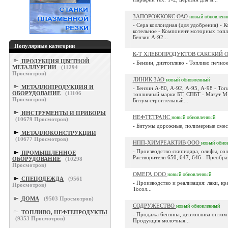
ЗАПОРОЖКОКС ОАО
новый
обновленн
- Сера коллоидная (для удобрения) - 
котельное - Компонент моторных топли
Бензин А-92...
Популярные категории
К-Т ХЛЕБОПРОДУКТОВ САКСКИЙ 
ПРОДУКЦИЯ ЦВЕТНОЙ
- Бензин, дизтопливо - Топливо печно
МЕТАЛЛУРГИИ
(
11294
Просмотров)
ЛИНИК ЗАО
новый
обновленный
МЕТАЛЛОПРОДУКЦИЯ И
- Бензин А-80, А-92, А-95, А-98 - То
ОБОРУДОВАНИЕ
(
11106
топливный марки БТ, СПБТ - Мазут М
Просмотров)
Битум строительный...
ИНСТРУМЕНТЫ И ПРИБОРЫ
НЕФТЕТРАНС
новый
обновленный
(
10679
Просмотров)
- Битумы дорожные, полимерные смеси
МЕТАЛЛОКОНСТРУКЦИИ
(
10677
Просмотров)
НПП-ХИМРЕАКТИВ ООО
новый
обно
- Производство скипидара, олифы, со
ПРОМЫШЛЕННОЕ
Растворители 650, 647, 646 - Преобра
ОБОРУДОВАНИЕ
(
10298
Просмотров)
ОМЕГА ООО
новый
обновленный
СПЕЦОДЕЖДА
(
9561
- Производство и реализация: лаки, кр
Просмотров)
Тосол...
ДОМА
(
9503
Просмотров)
СОДРУЖЕСТВО
новый
обновленный
ТОПЛИВО, НЕФТЕПРОДУКТЫ
- Продажа бензина, дизтоплива оптом 
(
9353
Просмотров)
Продукция молочная...