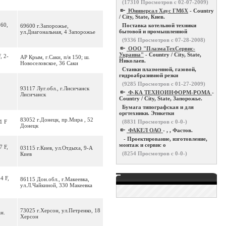
(
17310
Просмотров с 02-07-2009)
Юниверсал Хаус ГМбХ
- Country
/ City, State, Киев.
-60,
Поставка котельной техники
69600 г.Запорожье,
бытовой и промышленной
ул.Диагональная, 4 Запорожье
(
9336
Просмотров с 07-28-2008)
ООО "ПлазмаТехСервис-
Украина"
- Country / City, State,
, 2-
АР Крым, г.Саки, п/я 150; ш.
Николаев.
Новоселовское, 36 Саки
Станки плазменной, газовой,
гидроабразивной резки
(
9285
Просмотров с 01-27-2009)
93117 Луг.обл., г.Лисичанск
Ф-КА ТЕХНОИНФОРМ-РОМА
-
Лисичанск
Country / City, State, Запорожье.
Бумага типографская и для
оргтехники. Этикетки
83052 г.Донецк, пр.Мира , 52
1 F
(
8831
Просмотров с 0-0-)
Донецк
ФАКЕЛ ОАО
- , , Фастов.
- Проектирование, изготовление,
монтаж и сервис о
7 F,
03115 г.Киев, ул.Отдыха, 9-А
(
8254
Просмотров с 0-0-)
Киев
4 F,
86115 Дон.обл., г.Макеевка,
ул.Л.Чайкиной, 330 Макеевка
73025 г.Херсон, ул.Петренко, 18
н.
Херсон