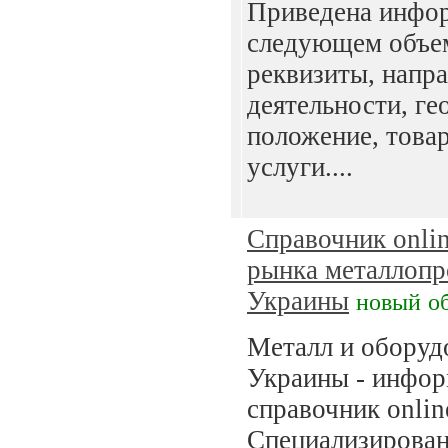
Приведена инфо
следующем объем
реквизиты, напр
деятельности, ге
положение, това
услуги....
Справочник onli
рынка металлоп
Украины
новый
о
Металл и оборуд
Украины - инфо
справочник onlin
Специализирован