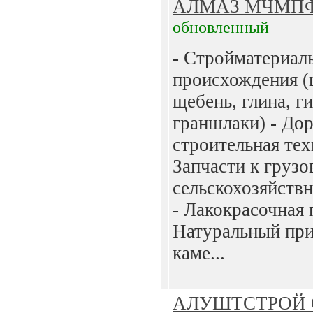
АЛМА3 МЧМП
обновленный
- Стройматериал
происхождения (
щебень, глина, ги
граншлаки) - До
строительная тех
Запчасти к грузо
сельскохозяйств
- Лакокрасочная 
Натуральный пр
каме...
АЛУШТСТРОЙ