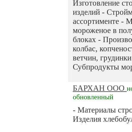
Изготовление ст
изделий - Строй
ассортименте - 
мороженое в пол
блоках - Произв
колбас, копченос
ветчин, грудинки
Субпродукты мор
БАРХАН ООО
н
обновленный
- Материалы стр
Изделия хлебобул