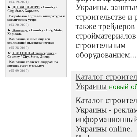
(03-19-2021)
Украины, заняты
ДП ЗАО НИИРИ
- Country /
City, State, Харьков.
строительстве и 
Разработка бортовой аппаратуры к
космических устро
также трейдеров
(03-20-2020)
Аквариус
- Country / City, State,
стройматериалов
Харьков.
Компания, занимающаяся
реализацией высококачествен
строительным
(05-28-2019)
оборудованием...
ООО НПП «Стальсервис»
-
Country / City, State, Днепр.
Компания является лидером по
производству металлоч
(05-09-2019)
Каталог строите
Украины
новый
о
Каталог строите
Украины - рекла
информационный
Украины online.