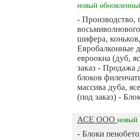
новый
обновленны
- Производство,
восьмиволнового
шифера, коньков,
Евробалконные д
евроокна (дуб, я
заказ - Продажа
блоков филенчат
массива дуба, яс
(под заказ) - Бло
АСЕ ООО
новый
- Блоки пенобето