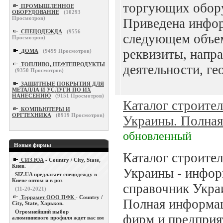
торгующих обору
ПРОМЫШЛЕННОЕ
ОБОРУДОВАНИЕ
(
10293
Просмотров)
Приведена инфо
СПЕЦОДЕЖДА
(
9556
следующем объем
Просмотров)
реквизиты, напр
ДОМА
(
9499
Просмотров)
ТОПЛИВО, НЕФТЕПРОДУКТЫ
деятельности, ге
(
9350
Просмотров)
ЗАЩИТНЫЕ ПОКРЫТИЯ ДЛЯ
МЕТАЛЛА И УСЛУГИ ПО ИХ
НАНЕСЕНИЮ
(
9151
Просмотров)
Каталог строите
КОМПЬЮТЕРЫ И
ОРГТЕХНИКА
(
8919
Просмотров)
Украины. Полная
обновленный
Новые фирмы
Каталог строите
СИЗ.ЮА
- Country / City, State,
Киев.
Украины - инфо
SIZ.UA предлагает спецодежду в
Киеве оптом и в роз
справочник Украи
(11-20-2021)
Террамет ООО ПФК
- Country /
Полная информац
City, State, Харьков.
Огромнейший выбор
фирм и предприя
алюминиевого профиля ждет вас вм