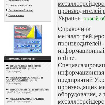
металлотрейдеро
Панель управления
производителей 
Расширенный поиск
Связь с нами
Украины
новый
о
Справочник
металлотрейдеро
производителей -
информационный
online.
Популярные категории
Специалазирован
ПРОДУКЦИЯ ЦВЕТНОЙ
МЕТАЛЛУРГИИ
(
11289
информационная 
Просмотров)
МЕТАЛЛОПРОДУКЦИЯ И
предприятий Укр
ОБОРУДОВАНИЕ
(
11100
Просмотров)
производящих ме
ИНСТРУМЕНТЫ И ПРИБОРЫ
оборудование, а 
(
10676
Просмотров)
МЕТАЛЛОКОНСТРУКЦИИ
металлотрейдеро
(
10674
Просмотров)