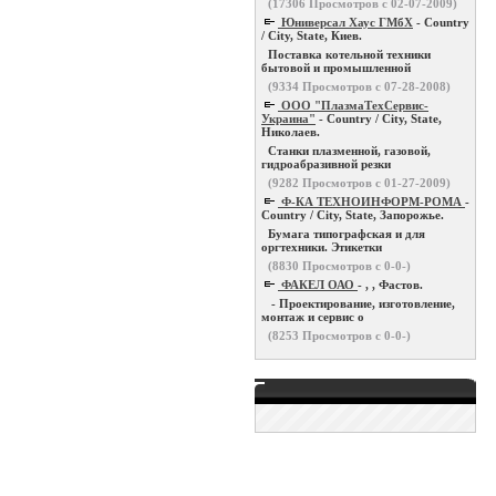
(
17306
Просмотров с 02-07-2009)
Юниверсал Хаус ГМбХ
- Country
/ City, State, Киев.
Поставка котельной техники
бытовой и промышленной
(
9334
Просмотров с 07-28-2008)
ООО "ПлазмаТехСервис-
Украина"
- Country / City, State,
Николаев.
Станки плазменной, газовой,
гидроабразивной резки
(
9282
Просмотров с 01-27-2009)
Ф-КА ТЕХНОИНФОРМ-РОМА
-
Country / City, State, Запорожье.
Бумага типографская и для
оргтехники. Этикетки
(
8830
Просмотров с 0-0-)
ФАКЕЛ ОАО
- , , Фастов.
- Проектирование, изготовление,
монтаж и сервис о
(
8253
Просмотров с 0-0-)