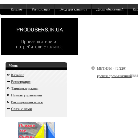
Каталог
Регистрация
Вход для клиентов
Доска объявлений
Кар
Меню
МЕТИЗЫ
»
[3/220]
Каталог
крепеж промышленный
[88]
Регистрация
Тарифные планы
Панель управления
Расширенный поиск
Связь с нами