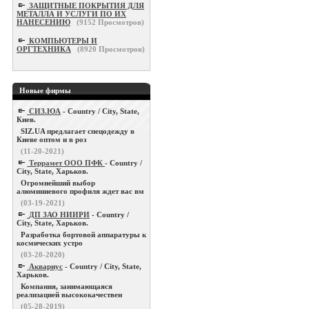
ЗАЩИТНЫЕ ПОКРЫТИЯ ДЛЯ
МЕТАЛЛА И УСЛУГИ ПО ИХ
НАНЕСЕНИЮ
(
9152
Просмотров)
КОМПЬЮТЕРЫ И
ОРГТЕХНИКА
(
8920
Просмотров)
Новые фирмы
СИЗ.ЮА
- Country / City, State,
Киев.
SIZ.UA предлагает спецодежду в
Киеве оптом и в роз
(11-20-2021)
Террамет ООО ПФК
- Country /
City, State, Харьков.
Огромнейший выбор
алюминиевого профиля ждет вас вм
(03-19-2021)
ДП ЗАО НИИРИ
- Country /
City, State, Харьков.
Разработка бортовой аппаратуры к
космических устро
(03-20-2020)
Аквариус
- Country / City, State,
Харьков.
Компания, занимающаяся
реализацией высококачествен
(05-28-2019)