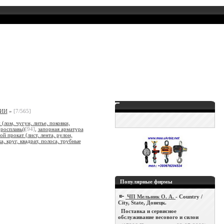
ГИИ
»
[7/565]
 (лом, чугун, литье, поковки,
рросплавы)
[94]
,
запорная арматура
ой прокат (лист, лента, рулон,
а, круг, квадрат, полоса, трубные
Популярные фирмы
ЧП Мельник О. А.
- Country /
City, State, Донецк.
Поставка и сервисное
обслуживание весового и силои