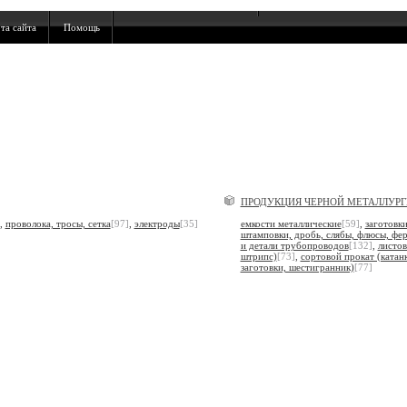
та сайта
Помощь
ПРОДУКЦИЯ ЧЕРНОЙ МЕТАЛЛУР
,
проволока, тросы, сетка
[97]
,
электроды
[35]
емкости металлические
[59]
,
заготовки
штамповки, дробь, слябы, флюсы, фе
и детали трубопроводов
[132]
,
листов
штрипс)
[73]
,
сортовой прокат (катанк
заготовки, шестигранник)
[77]